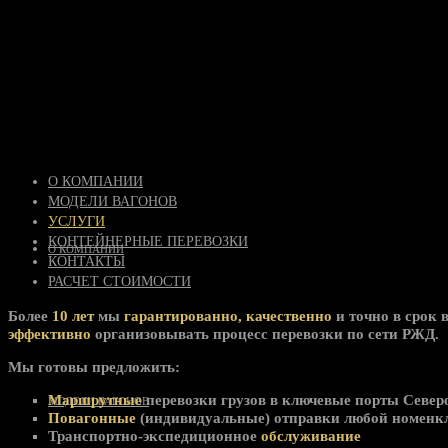
О КОМПАНИИ
МОДЕЛИ ВАГОНОВ
УСЛУГИ
КОНТЕЙНЕРНЫЕ ПЕРЕВОЗКИ
О КОМПАНИИ
КОНТАКТЫ
РАСЧЕТ СТОИМОСТИ
Более
10 лет
мы
гарантированно, качественно
и точно в срок 
эффективно
организовывать процесс перевозки по сети РЖД.
Мы готовы предложить:
Маршрутные
перевозки грузов в ключевые порты Север
МОДЕЛИ ВАГОНОВ
Повагонные
(индивидуальные) отправки любой номенкл
Транспортно-экспедиционное
обслуживание