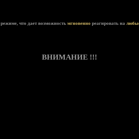
режиме, что дает возможность
мгновенно
реагировать на
любы
ВНИМАНИЕ !!!
 от имени акционерного общества «СКС».
атериалов, используя логотип и реквизиты компании, предлагают условия 
нтакты перед началом взаимодействия.
щаться по официальным каналам связи: